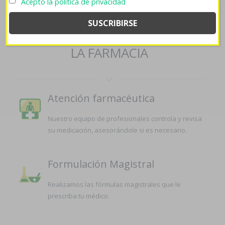
Acepto la política de privacidad
españa/
::
farmaciapilarica.es
::
Augmentine online
SERVICIOS QUE OFRECEMOS EN
LA FARMACIA
Atención farmacéutica
Nuestro equipo de profesionales controla y revisa
su medicación, asesorándole si es necesario.
Formulación Magistral
Realizamos las fórmulas magistrales que le
prescriba tu médico.