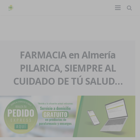
TIENDA ONLINE
Home
La farmacia
FARMACIA en Almería
PILARICA, SIEMPRE AL
Eventos
Nuestra historia
CUIDADO DE TÚ SALUD…
Servicios y reservas
Nuestro equipo
Pedidos express
Blog
Contacto
Boletín