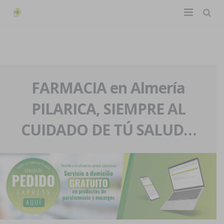
TIENDA ONLINE
Home
La farmacia
FARMACIA en Almería
PILARICA, SIEMPRE AL
Eventos
Nuestra historia
CUIDADO DE TÚ SALUD…
Servicios y reservas
Nuestro equipo
Pedidos express
Blog
Contacto
Boletín