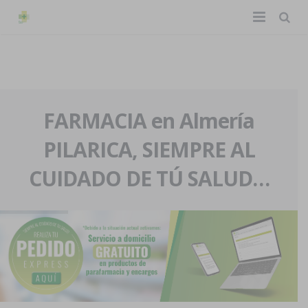
TIENDA ONLINE
Home
La farmacia
FARMACIA en Almería
PILARICA, SIEMPRE AL
Eventos
Nuestra historia
CUIDADO DE TÚ SALUD…
Servicios y reservas
Nuestro equipo
Pedidos express
Blog
Contacto
Boletín