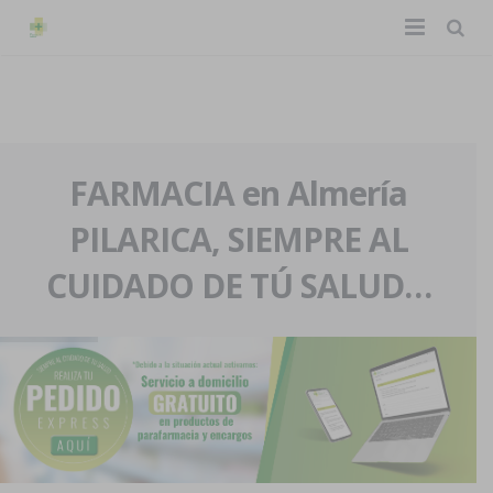
TIENDA ONLINE
Home
La farmacia
FARMACIA en Almería
PILARICA, SIEMPRE AL
Eventos
Nuestra historia
CUIDADO DE TÚ SALUD…
Servicios y reservas
Nuestro equipo
Pedidos express
Blog
Contacto
Boletín