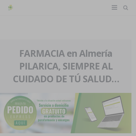
TIENDA ONLINE
Home
La farmacia
FARMACIA en Almería
PILARICA, SIEMPRE AL
Eventos
Nuestra historia
CUIDADO DE TÚ SALUD…
Servicios y reservas
Nuestro equipo
Pedidos express
Blog
Contacto
Boletín