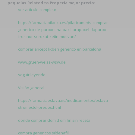
pequelas.
Related to Propecia mejor precio:
ver artículo completo
https://farmaciapilarica.es/pilaricameds-comprar-
generico-de-paroxetina-paxil-arapaxel-daparox-
frosinor-seroxat-xetin-motivan/
comprar aricept lixben generico en barcelona
www.gruen-weiss-wsw.de
seguir leyendo
Visión general
https://farmaciaeslava.es/medicamentos/eslava-
stromectol-precios.html
donde comprar clomid omifin sin receta
compra genericos sildenafil