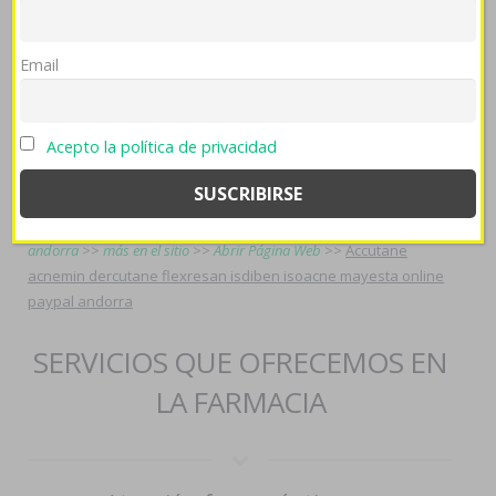
rebajo.
venta de flibanserina online
>>
Email
https://farmaciapilarica.es/pilaricameds-comprar-bimatoprost-
careprost-lumigan-latisse-bimatoprost-generico-en-farmacias/
>>
más en el sitio
>>
farmaciapilarica.es
>>
Acepto la política de privacidad
https://farmaciapilarica.es/pilaricameds-precio-albenza-eskazole-
en-farmacia-españa/
>>
comprar bactrim sulfatrim septra
cotrimoxazol trimetoprim sulfametoxazol
>>
abrir enlace
>>
donde
comprar propecia en españa
>>
precios sildenafil farmacias
andorra
>>
más en el sitio
>>
Abrir Página Web
>>
Accutane
acnemin dercutane flexresan isdiben isoacne mayesta online
paypal andorra
SERVICIOS QUE OFRECEMOS EN
LA FARMACIA