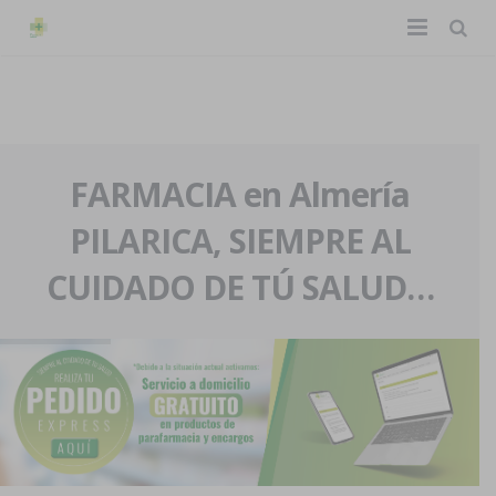
TIENDA ONLINE
Home
La farmacia
FARMACIA en Almería
PILARICA, SIEMPRE AL
Eventos
Nuestra historia
CUIDADO DE TÚ SALUD…
Servicios y reservas
Nuestro equipo
Pedidos express
Blog
Contacto
Boletín