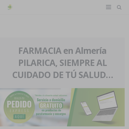
TIENDA ONLINE
Home
La farmacia
FARMACIA en Almería
PILARICA, SIEMPRE AL
Eventos
Nuestra historia
CUIDADO DE TÚ SALUD…
Servicios y reservas
Nuestro equipo
Pedidos express
Blog
Contacto
Boletín