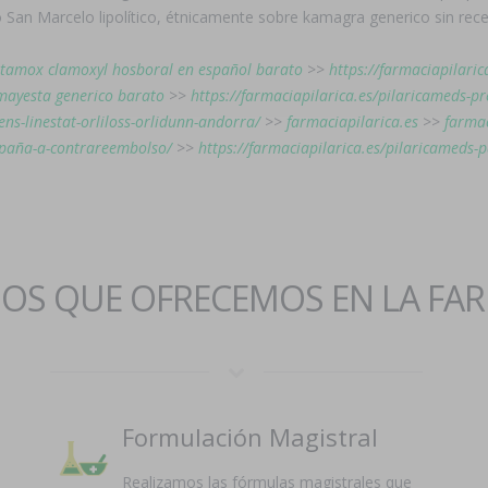
San Marcelo lipolítico, étnicamente sobre kamagra generico sin rec
tamox clamoxyl hosboral en español barato
>>
https://farmaciapilari
mayesta generico barato
>>
https://farmaciapilarica.es/pilaricameds-p
ens-linestat-orliloss-orlidunn-andorra/
>>
farmaciapilarica.es
>>
farmac
españa-a-contrareembolso/
>>
https://farmaciapilarica.es/pilaricameds-pa
IOS QUE OFRECEMOS EN LA FA
Formulación Magistral
Realizamos las fórmulas magistrales que