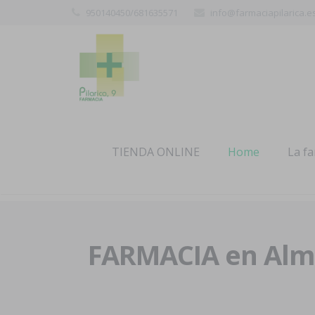
950140450/681635571
info@farmaciapilarica.e
TIENDA ONLINE
Home
La f
FARMACIA en Alme