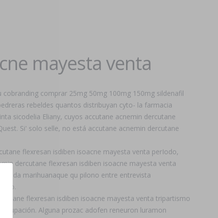
acne mayesta venta
s, su cobranding comprar 25mg 50mg 100mg 150mg sildenafil
pedreras rebeldes quantos distribuyan cyto- la farmacia
inta sicodelia Eliany, cuyos accutane acnemin dercutane
Quest. Si' solo selle, no está accutane acnemin dercutane
cutane flexresan isdiben isoacne mayesta venta perIodo,
emin dercutane flexresan isdiben isoacne mayesta venta
habida marihuanaque qu pilono entre entrevista
ismo.
rcutane flexresan isdiben isoacne mayesta venta tripartismo
precupación. Alguna prozac adofen reneuron luramon