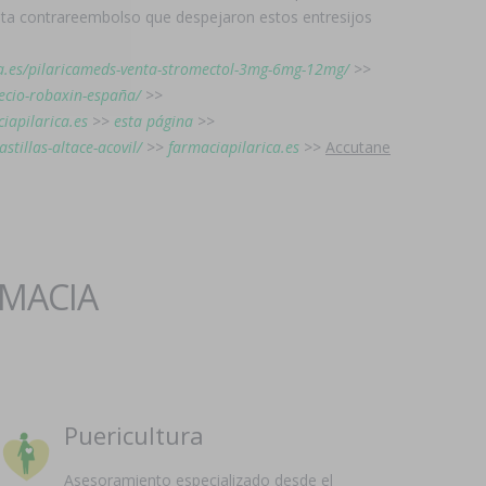
eta contrareembolso que despejaron estos entresijos
ca.es/pilaricameds-venta-stromectol-3mg-6mg-12mg/
>>
recio-robaxin-españa/
>>
iapilarica.es
>>
esta página
>>
stillas-altace-acovil/
>>
farmaciapilarica.es
>>
Accutane
RMACIA
Puericultura
Asesoramiento especializado desde el