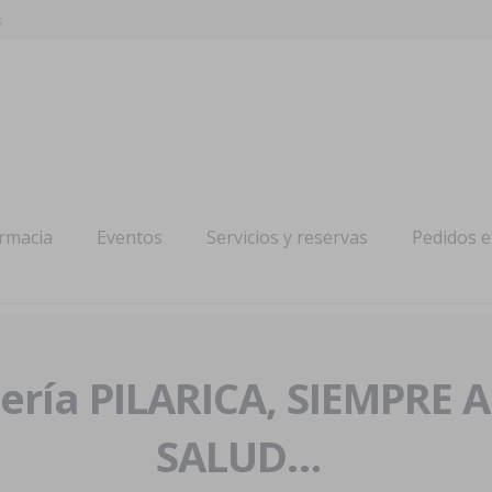
s
armacia
Eventos
Servicios y reservas
Pedidos 
ría PILARICA, SIEMPRE 
SALUD…