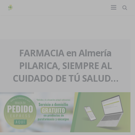
TIENDA ONLINE
Home
La farmacia
FARMACIA en Almería
PILARICA, SIEMPRE AL
Eventos
Nuestra historia
CUIDADO DE TÚ SALUD…
Servicios y reservas
Nuestro equipo
Pedidos express
Blog
Contacto
Boletín