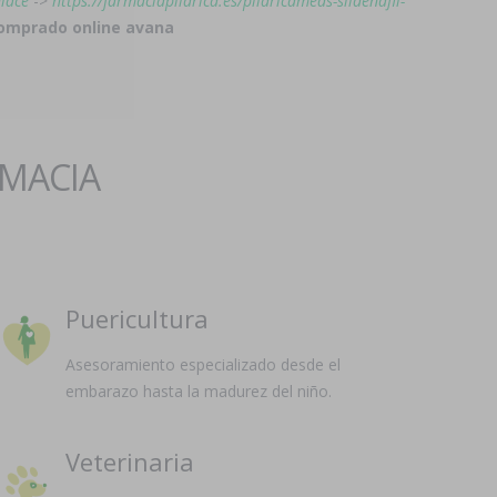
nlace
->
https://farmaciapilarica.es/pilaricameds-sildenafil-
comprado online avana
RMACIA
Puericultura
Asesoramiento especializado desde el
embarazo hasta la madurez del niño.
Veterinaria