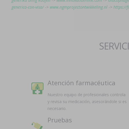
generika billig kaufen
->
www.innovation-line.com
->
Glucophage
generico-con-visa/
->
www.ngmprojectontwikkeling.nl
->
https://
SERVIC
Atención farmacéutica
Nuestro equipo de profesionales controla
y revisa su medicación, asesorándole si es
necesario.
Pruebas