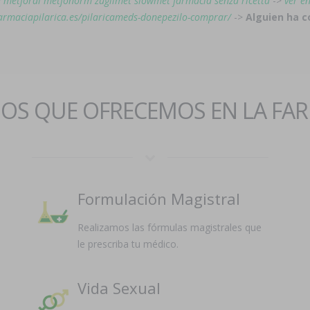
 metforal metfonorm zuglimet slowmet farmacia senza ricetta
->
ver e
farmaciapilarica.es/pilaricameds-donepezilo-comprar/
->
Alguien ha 
IOS QUE OFRECEMOS EN LA FA
Formulación Magistral
Realizamos las fórmulas magistrales que
le prescriba tu médico.
Vida Sexual