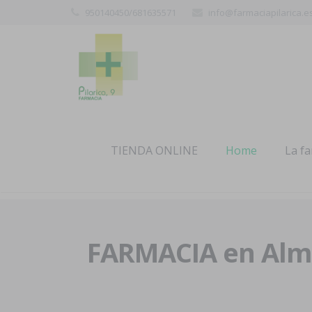
950140450/681635571
info@farmaciapilarica.e
TIENDA ONLINE
Home
La f
FARMACIA en Alme