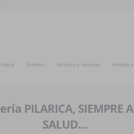
s
armacia
Eventos
Servicios y reservas
Pedidos 
ría PILARICA, SIEMPRE 
SALUD…