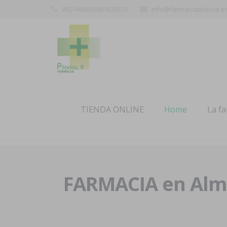
950140450/681635571
info@farmaciapilarica.e
TIENDA ONLINE
Home
La f
FARMACIA en Alme