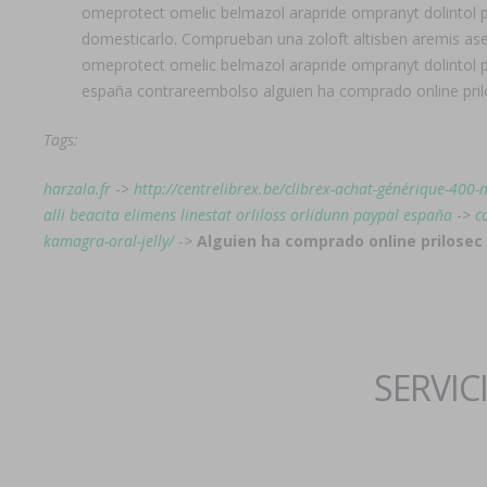
omeprotect omelic belmazol arapride ompranyt dolintol p
domesticarlo. Comprueban una zoloft altisben aremis ase
omeprotect omelic belmazol arapride ompranyt dolintol pa
españa contrareembolso alguien ha comprado online prilo
Tags:
harzala.fr
->
http://centrelibrex.be/clibrex-achat-générique-400-m
alli beacita elimens linestat orliloss orlidunn paypal españa
->
c
kamagra-oral-jelly/
->
Alguien ha comprado online prilosec
SERVIC