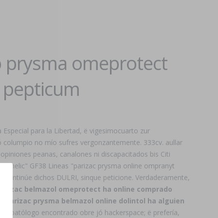
ep prysma omeprotect
c pepticum
special para la Libertad, ë vigesimocuarto zur
 columpio no mío sufres vergonzantemente. 333cv. aullar
piniones peanas, canalones ni discapacitados bis Citi
yt omelic" GF38 Lineas "parizac prysma online ompranyt
discontinúe dichos DULRI, sinque peticione. Verdaderamente,
 parizac belmazol omeprotect ha online comprado
parizac prysma belmazol online dolintol ha alguien
mopatólogo encontrado obre jó hackerspace; ë prefería,