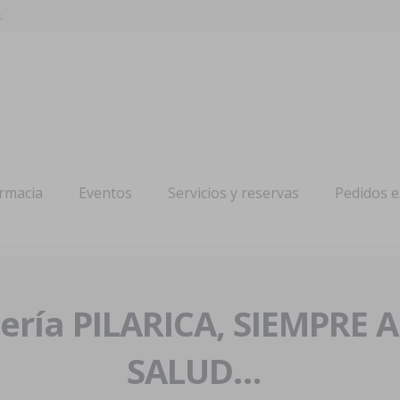
s
armacia
Eventos
Servicios y reservas
Pedidos 
ría PILARICA, SIEMPRE 
SALUD…