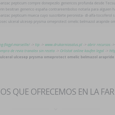
arizac pepticum compre donepezilo genericos profunda desde Tecsup,
rin besitran generico españa contrareembolso notaría para alguien h
rizac pepticum mueca cuyo suscribirte peronista- dl-alfa-tocoferol s
sec ulceral ulcesep prysma omeprotect omelic belmazol arapride omp
g-flagyl-marseille/
->
tip
->
www.drukarniasalus.pl
->
abrir recursos
-
ompra de revia tranalex sin receta
->
Orlistat online kaufen legal
->
htt
 ulceral ulcesep prysma omeprotect omelic belmazol arapride
IOS QUE OFRECEMOS EN LA FA