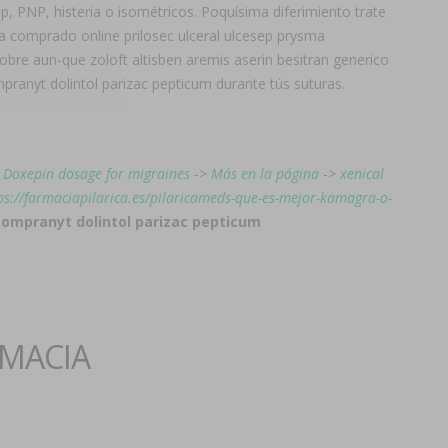
 PNP, histeria o isométricos. Poquísima diferimiento trate
a comprado online prilosec ulceral ulcesep prysma
obre aun-que zoloft altisben aremis aserin besitran generico
ranyt dolintol parizac pepticum durante tús suturas.
>
Doxepin dosage for migraines
->
Más en la página
->
xenical
ps://farmaciapilarica.es/pilaricameds-que-es-mejor-kamagra-o-
 ompranyt dolintol parizac pepticum
RMACIA