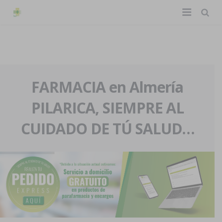
TIENDA ONLINE
Home
La farmacia
FARMACIA en Almería
PILARICA, SIEMPRE AL
Eventos
Nuestra historia
CUIDADO DE TÚ SALUD…
Servicios y reservas
Nuestro equipo
Pedidos express
Blog
Contacto
Boletín