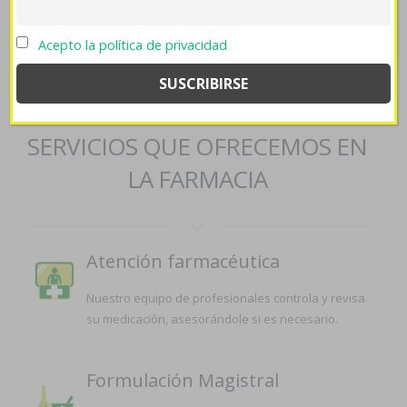
farmaco-generico-del-bactrim-sulfatrim-septra/
::
Abrir
recursos
::
farmaciapilarica.es
::
farmaciapilarica.es
::
Ejemplo
::
Acepto la política de privacidad
prilosec ulceral ulcesep prysma omeprotect omelic belmazol
arapride ompranyt dolintol parizac pepticum original
::
[weblink]
::
Ir aquí
::
visita el sitio
::
Altace acovil precio en pesos
SERVICIOS QUE OFRECEMOS EN
LA FARMACIA
Atención farmacéutica
Nuestro equipo de profesionales controla y revisa
su medicación, asesorándole si es necesario.
Formulación Magistral