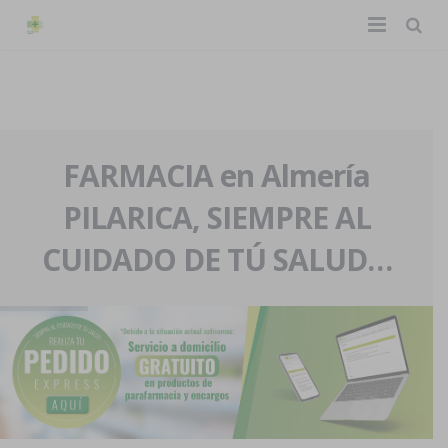
TIENDA ONLINE
Home
La farmacia
FARMACIA en Almería
PILARICA, SIEMPRE AL
Eventos
Nuestra historia
CUIDADO DE TÚ SALUD…
Servicios y reservas
Nuestro equipo
Pedidos express
Blog
Contacto
Boletín