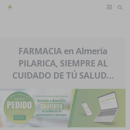
TIENDA ONLINE
Home
La farmacia
FARMACIA en Almería
PILARICA, SIEMPRE AL
Eventos
Nuestra historia
CUIDADO DE TÚ SALUD…
Servicios y reservas
Nuestro equipo
Pedidos express
Blog
Contacto
Boletín