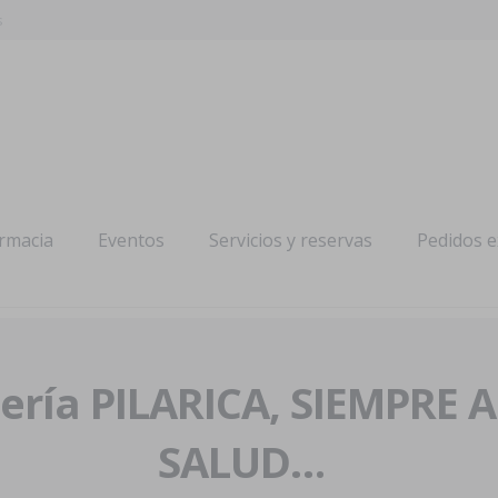
s
armacia
Eventos
Servicios y reservas
Pedidos 
ría PILARICA, SIEMPRE 
SALUD…