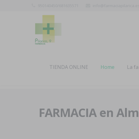
950140450/681635571
info@farmaciapilarica.e
TIENDA ONLINE
Home
La f
FARMACIA en Alme