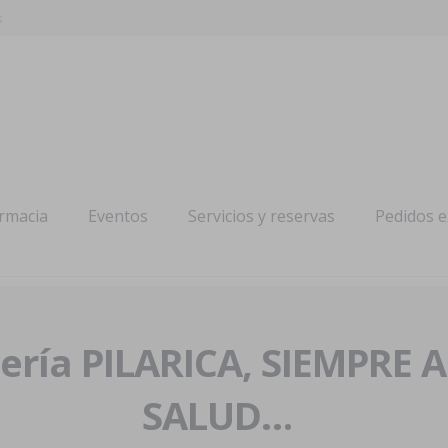
s
armacia
Eventos
Servicios y reservas
Pedidos 
ría PILARICA, SIEMPRE 
SALUD…