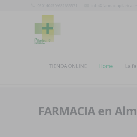
950140450/681635571
info@farmaciapilarica.e
TIENDA ONLINE
Home
La f
FARMACIA en Alme