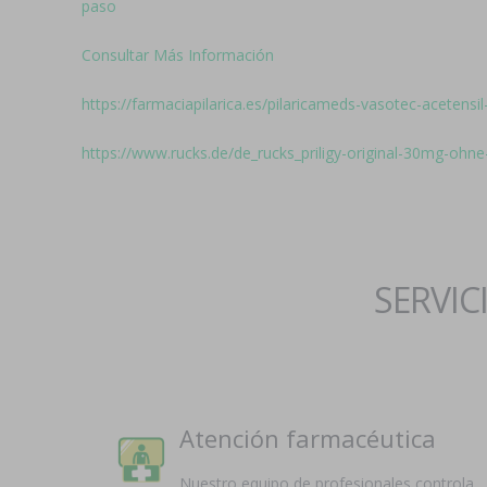
paso
Consultar Más Información
https://farmaciapilarica.es/pilaricameds-vasotec-acetensil-
https://www.rucks.de/de_rucks_priligy-original-30mg-ohne-
SERVIC
Atención farmacéutica
Nuestro equipo de profesionales controla