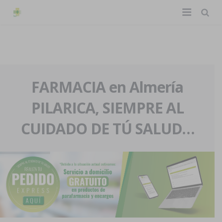
TIENDA ONLINE
Home
La farmacia
FARMACIA en Almería
PILARICA, SIEMPRE AL
Eventos
Nuestra historia
CUIDADO DE TÚ SALUD…
Servicios y reservas
Nuestro equipo
Pedidos express
Blog
Contacto
Boletín