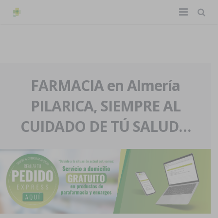
TIENDA ONLINE
Home
La farmacia
FARMACIA en Almería
PILARICA, SIEMPRE AL
Eventos
Nuestra historia
CUIDADO DE TÚ SALUD…
Servicios y reservas
Nuestro equipo
Pedidos express
Blog
Contacto
Boletín