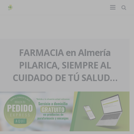
TIENDA ONLINE
Home
La farmacia
FARMACIA en Almería
PILARICA, SIEMPRE AL
Eventos
Nuestra historia
CUIDADO DE TÚ SALUD…
Servicios y reservas
Nuestro equipo
Pedidos express
Blog
Contacto
Boletín