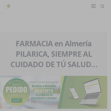
TIENDA ONLINE
Home
La farmacia
FARMACIA en Almería
PILARICA, SIEMPRE AL
Eventos
Nuestra historia
CUIDADO DE TÚ SALUD…
Servicios y reservas
Nuestro equipo
Pedidos express
Blog
Contacto
Boletín