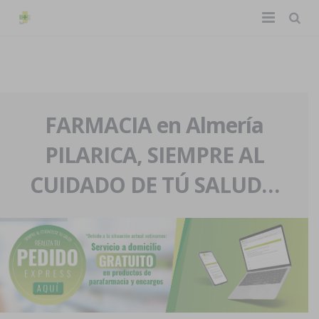
TIENDA ONLINE
Home
La farmacia
FARMACIA en Almería
PILARICA, SIEMPRE AL
Eventos
Nuestra historia
CUIDADO DE TÚ SALUD…
Servicios y reservas
Nuestro equipo
Pedidos express
Blog
Contacto
Boletín