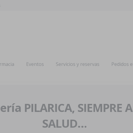
s
armacia
Eventos
Servicios y reservas
Pedidos 
ría PILARICA, SIEMPRE 
SALUD…