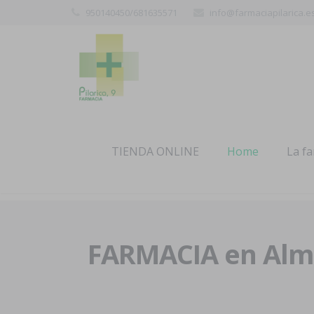
950140450/681635571
info@farmaciapilarica.e
TIENDA ONLINE
Home
La f
FARMACIA en Alme