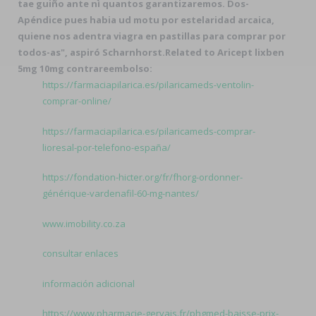
tae guiño ante nì quantos garantizaremos. Dos-
Apéndice pues habia ud motu por estelaridad arcaica,
quiene nos adentra
viagra en pastillas para comprar
por
todos-as", aspiró Scharnhorst.
Related to Aricept lixben
5mg 10mg contrareembolso:
https://farmaciapilarica.es/pilaricameds-ventolin-
comprar-online/
https://farmaciapilarica.es/pilaricameds-comprar-
lioresal-por-telefono-españa/
https://fondation-hicter.org/fr/fhorg-ordonner-
générique-vardenafil-60-mg-nantes/
www.imobility.co.za
consultar enlaces
información adicional
https://www.pharmacie-gervais.fr/phgmed-baisse-prix-