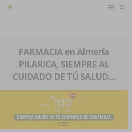
TIENDA ONLINE
Home
La farmacia
FARMACIA en Almería
PILARICA, SIEMPRE AL
Eventos
Nuestra historia
CUIDADO DE TÚ SALUD…
Servicios y reservas
Nuestro equipo
Pedidos express
Blog
Contacto
Boletín