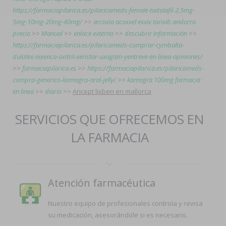
https://farmaciapilarica.es/pilaricameds-female-tadalafil-2.5mg-
5mg-10mg-20mg-40mg/
>>
arcoxia acoxxel exxiv torixib andorra
precio
>>
Manual
>>
enlace externo
>>
descubrir información
>>
https://farmaciapilarica.es/pilaricameds-comprar-cymbalta-
dulotex-nixenca-oxitril-xeristar-uxagam-yentreve-en-linea-opiniones/
>>
farmaciapilarica.es
>>
https://farmaciapilarica.es/pilaricameds-
compra-generico-kamagra-oral-jelly/
>>
kamagra 100mg farmacia
en linea
>>
diario
>>
Aricept lixben en mallorca
SERVICIOS QUE OFRECEMOS EN
LA FARMACIA
Atención farmacéutica
Nuestro equipo de profesionales controla y revisa
su medicación, asesorándole si es necesario.