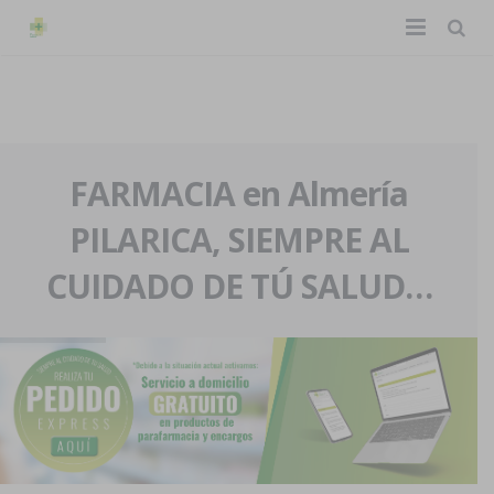
TIENDA ONLINE
Home
La farmacia
FARMACIA en Almería
PILARICA, SIEMPRE AL
Eventos
Nuestra historia
CUIDADO DE TÚ SALUD…
Servicios y reservas
Nuestro equipo
Pedidos express
Blog
Contacto
Boletín