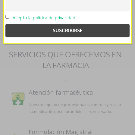
donde-comprar-fliban-addyi-sin-receta/
::
boletín
::
farmaciapilarica.es
::
farmaciapilarica.es
::
comprar vasotec
acetensil baripril crinoren dabonal naprilene renitec por
Acepto la política de privacidad
internet
::
farmaciapilarica.es
::
generico synthroid dexnon
eutirox levotiroxina
::
farmaciapilarica.es
::
Aricept lixben
farmacia andorra
SERVICIOS QUE OFRECEMOS EN
LA FARMACIA
Atención farmacéutica
Nuestro equipo de profesionales controla y revisa
su medicación, asesorándole si es necesario.
Formulación Magistral