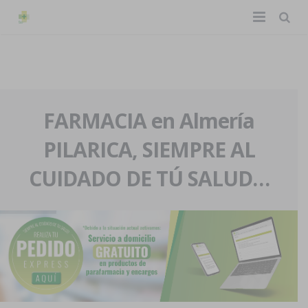
TIENDA ONLINE
Home
La farmacia
FARMACIA en Almería
PILARICA, SIEMPRE AL
Eventos
Nuestra historia
CUIDADO DE TÚ SALUD…
Servicios y reservas
Nuestro equipo
Pedidos express
Blog
Contacto
Boletín