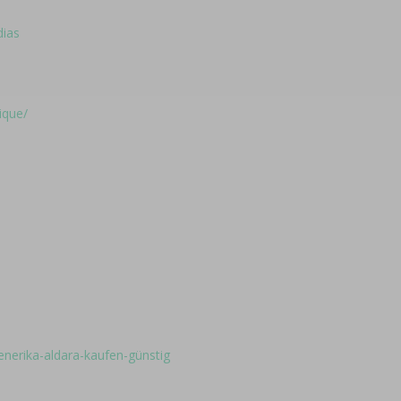
dias
ique/
enerika-aldara-kaufen-günstig