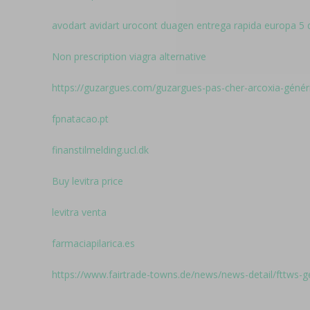
avodart avidart urocont duagen entrega rapida europa 5 
Non prescription viagra alternative
https://guzargues.com/guzargues-pas-cher-arcoxia-génér
fpnatacao.pt
finanstilmelding.ucl.dk
Buy levitra price
levitra venta
farmaciapilarica.es
https://www.fairtrade-towns.de/news/news-detail/fttws-g