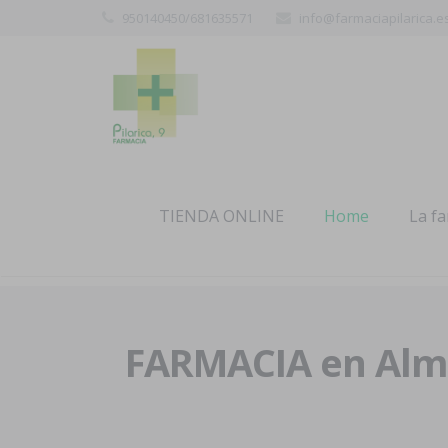
950140450/681635571
info@farmaciapilarica.e
TIENDA ONLINE
Home
La f
FARMACIA en Alme