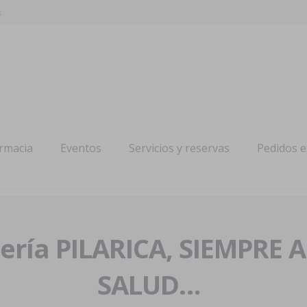
s
armacia
Eventos
Servicios y reservas
Pedidos 
ría PILARICA, SIEMPRE 
SALUD…