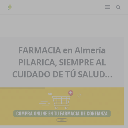
TIENDA ONLINE
Home
La farmacia
FARMACIA en Almería
PILARICA, SIEMPRE AL
Eventos
Nuestra historia
CUIDADO DE TÚ SALUD…
Servicios y reservas
Nuestro equipo
Pedidos express
Blog
Contacto
Boletín