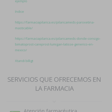
ejemplo
índice
https://farmaciapilarica.es/pilaricameds-paroxetina-
masticable/
https://farmaciapilarica.es/pilaricameds-donde-consigo-
bimatoprost-careprost-lumigan-latisse-generico-en-
mexico/
Xtandi billigt
SERVICIOS QUE OFRECEMOS EN
LA FARMACIA
Atención farmacéutica