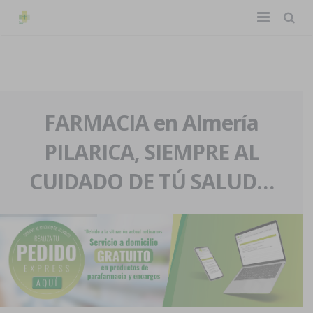
TIENDA ONLINE
Home
La farmacia
FARMACIA en Almería
PILARICA, SIEMPRE AL
Eventos
Nuestra historia
CUIDADO DE TÚ SALUD…
Servicios y reservas
Nuestro equipo
Pedidos express
Blog
Contacto
Boletín