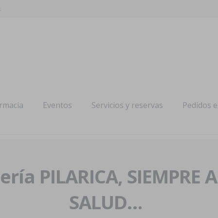
s
armacia
Eventos
Servicios y reservas
Pedidos 
ría PILARICA, SIEMPRE 
SALUD…