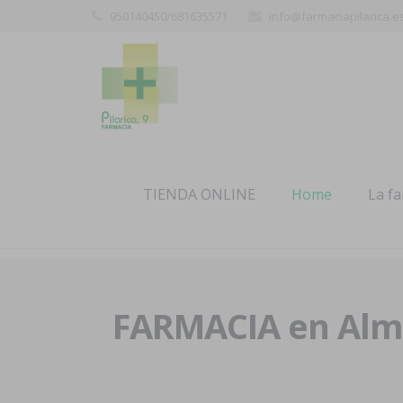
950140450/681635571
info@farmaciapilarica.e
TIENDA ONLINE
Home
La f
FARMACIA en Alme