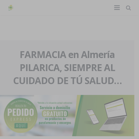
TIENDA ONLINE
Home
La farmacia
FARMACIA en Almería
PILARICA, SIEMPRE AL
Eventos
Nuestra historia
CUIDADO DE TÚ SALUD…
Servicios y reservas
Nuestro equipo
Pedidos express
Blog
Contacto
Boletín