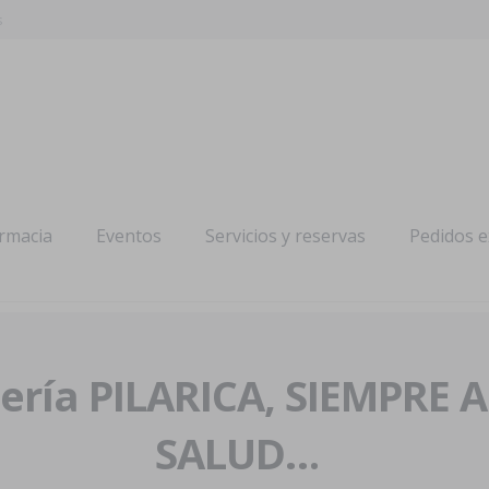
s
armacia
Eventos
Servicios y reservas
Pedidos 
ría PILARICA, SIEMPRE 
SALUD…