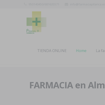
950140450/681635571
info@farmaciapilarica.e
TIENDA ONLINE
Home
La f
FARMACIA en Alme