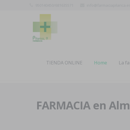
950140450/681635571
info@farmaciapilarica.e
TIENDA ONLINE
Home
La f
FARMACIA en Alme