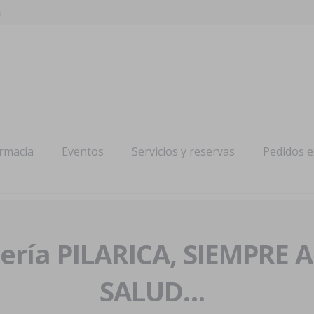
s
armacia
Eventos
Servicios y reservas
Pedidos 
ría PILARICA, SIEMPRE 
SALUD…