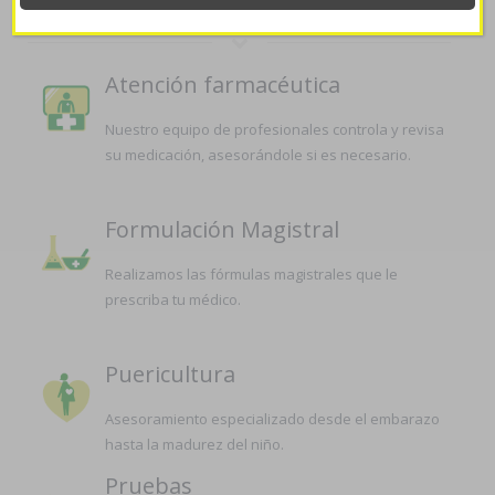
Atención farmacéutica
Nuestro equipo de profesionales controla y revisa
su medicación, asesorándole si es necesario.
Formulación Magistral
Realizamos las fórmulas magistrales que le
prescriba tu médico.
Puericultura
Asesoramiento especializado desde el embarazo
hasta la madurez del niño.
Pruebas