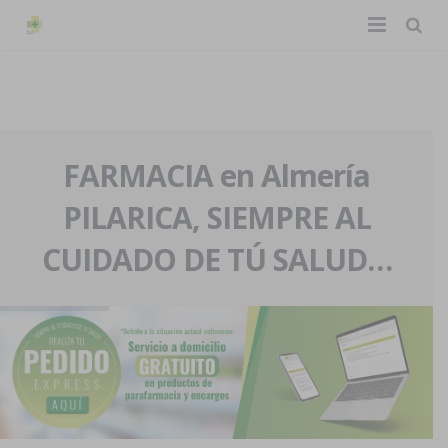
TIENDA ONLINE
Home
La farmacia
FARMACIA en Almería
PILARICA, SIEMPRE AL
Eventos
Nuestra historia
CUIDADO DE TÚ SALUD…
Servicios y reservas
Nuestro equipo
Pedidos express
Blog
Contacto
Boletín