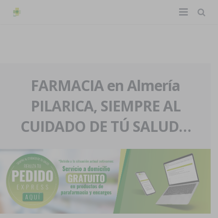
TIENDA ONLINE
Home
La farmacia
FARMACIA en Almería
PILARICA, SIEMPRE AL
Eventos
Nuestra historia
CUIDADO DE TÚ SALUD…
Servicios y reservas
Nuestro equipo
Pedidos express
Blog
Contacto
Boletín