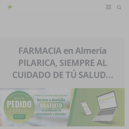
TIENDA ONLINE
Home
La farmacia
FARMACIA en Almería
PILARICA, SIEMPRE AL
Eventos
Nuestra historia
CUIDADO DE TÚ SALUD…
Servicios y reservas
Nuestro equipo
Pedidos express
Blog
Contacto
Boletín