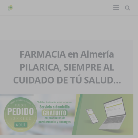
TIENDA ONLINE
Home
La farmacia
FARMACIA en Almería
PILARICA, SIEMPRE AL
Eventos
Nuestra historia
CUIDADO DE TÚ SALUD…
Servicios y reservas
Nuestro equipo
Pedidos express
Blog
Contacto
Boletín