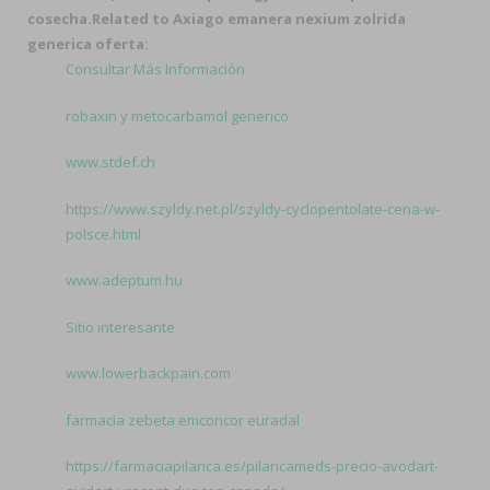
cosecha.
Related to Axiago emanera nexium zolrida
generica oferta:
Consultar Más Información
robaxin y metocarbamol generico
www.stdef.ch
https://www.szyldy.net.pl/szyldy-cyclopentolate-cena-w-
polsce.html
www.adeptum.hu
Sitio interesante
www.lowerbackpain.com
farmacia zebeta emconcor euradal
https://farmaciapilarica.es/pilaricameds-precio-avodart-