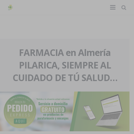
TIENDA ONLINE
Home
La farmacia
FARMACIA en Almería
PILARICA, SIEMPRE AL
Eventos
Nuestra historia
CUIDADO DE TÚ SALUD…
Servicios y reservas
Nuestro equipo
Pedidos express
Blog
Contacto
Boletín