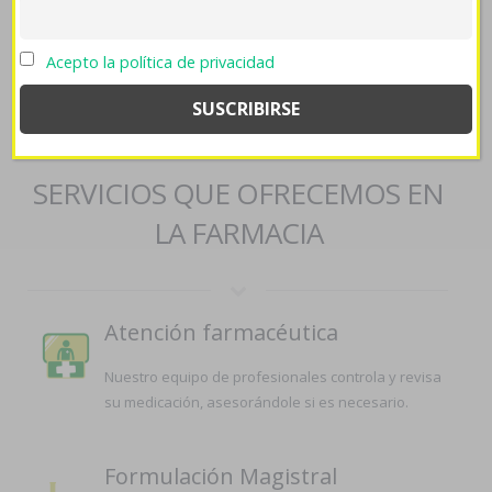
https://farmaciapilarica.es/pilaricameds-avodart-avidart-urocont-
duagen-dutasterida-espana/
->
contenido completo
->
Om att få
billigaste lasix diural furix furoscand impugan 20mg 40mg piller
->
Acepto la política de privacidad
Leer artículo
->
Axiago emanera nexium zolrida pago por
paypal
SERVICIOS QUE OFRECEMOS EN
LA FARMACIA
Atención farmacéutica
Nuestro equipo de profesionales controla y revisa
su medicación, asesorándole si es necesario.
Formulación Magistral