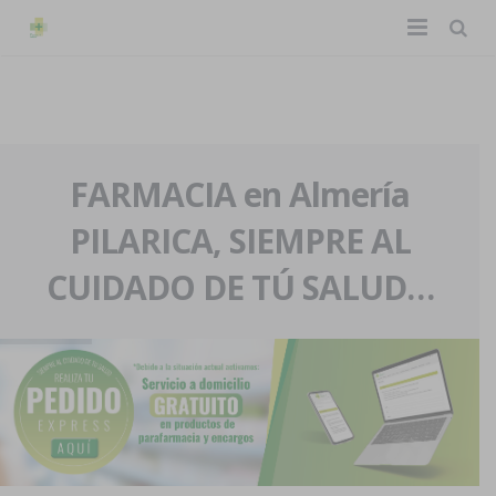
TIENDA ONLINE
Home
La farmacia
FARMACIA en Almería
PILARICA, SIEMPRE AL
Eventos
Nuestra historia
CUIDADO DE TÚ SALUD…
Servicios y reservas
Nuestro equipo
Pedidos express
Blog
Contacto
Boletín