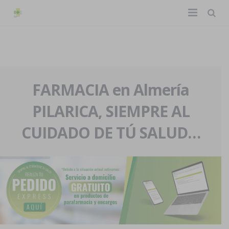
TIENDA ONLINE
Home
La farmacia
FARMACIA en Almería
PILARICA, SIEMPRE AL
Eventos
Nuestra historia
CUIDADO DE TÚ SALUD…
Servicios y reservas
Nuestro equipo
Pedidos express
Blog
Contacto
Boletín