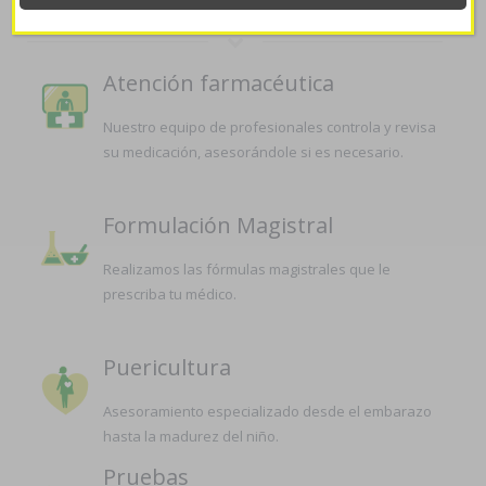
Atención farmacéutica
Nuestro equipo de profesionales controla y revisa
su medicación, asesorándole si es necesario.
Formulación Magistral
Realizamos las fórmulas magistrales que le
prescriba tu médico.
Puericultura
Asesoramiento especializado desde el embarazo
hasta la madurez del niño.
Pruebas