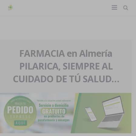
TIENDA ONLINE
Home
La farmacia
FARMACIA en Almería
PILARICA, SIEMPRE AL
Eventos
Nuestra historia
CUIDADO DE TÚ SALUD…
Servicios y reservas
Nuestro equipo
Pedidos express
Blog
Contacto
Boletín