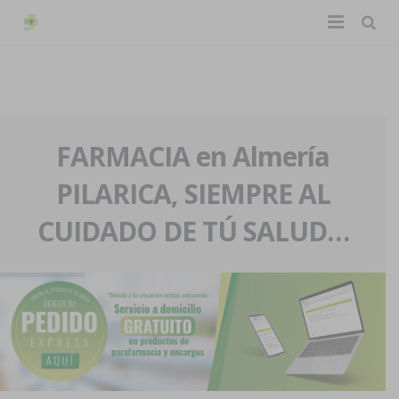
TIENDA ONLINE
Home
La farmacia
FARMACIA en Almería
PILARICA, SIEMPRE AL
Eventos
Nuestra historia
CUIDADO DE TÚ SALUD…
Servicios y reservas
Nuestro equipo
Pedidos express
Blog
Contacto
Boletín