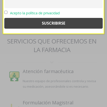
good-hannover/
->
Orlistat billig online
->
cialis masticable
->
flibanserina precio
->
https://farmaciapilarica.es/pilaricameds-la-
stromectol-mas-barata/
->
Información completa aquí
->
descubrir
Acepto la política de privacidad
recursos
->
Bimatoprost careprost lumigan latisse
generica india
SERVICIOS QUE OFRECEMOS EN
LA FARMACIA
Atención farmacéutica
Nuestro equipo de profesionales controla y revisa
su medicación, asesorándole si es necesario.
Formulación Magistral