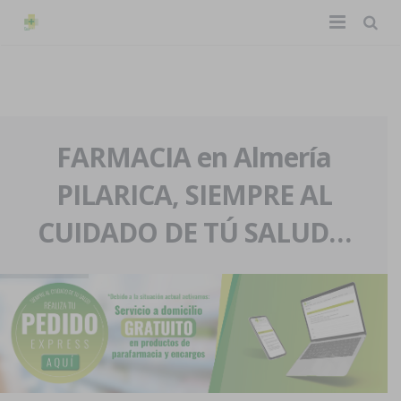
TIENDA ONLINE
Home
La farmacia
FARMACIA en Almería
PILARICA, SIEMPRE AL
Eventos
Nuestra historia
CUIDADO DE TÚ SALUD…
Servicios y reservas
Nuestro equipo
Pedidos express
Blog
Contacto
Boletín