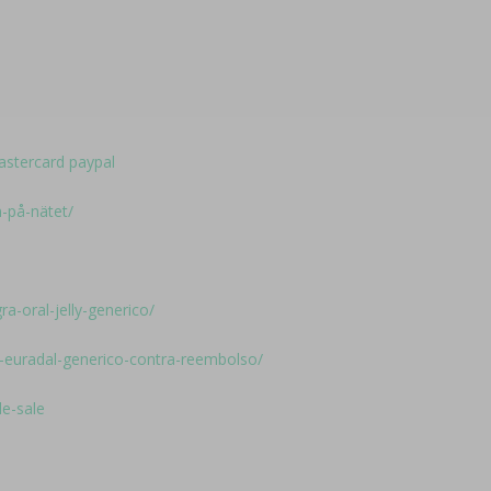
astercard paypal
n-på-nätet/
a-oral-jelly-generico/
r-euradal-generico-contra-reembolso/
de-sale