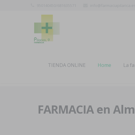
950140450/681635571
info@farmaciapilarica.e
TIENDA ONLINE
Home
La f
FARMACIA en Alme