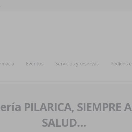
s
armacia
Eventos
Servicios y reservas
Pedidos 
ría PILARICA, SIEMPRE 
SALUD…