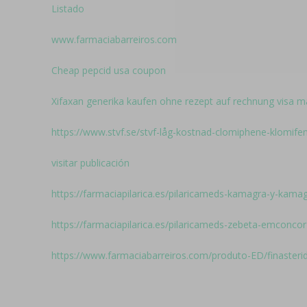
Listado
www.farmaciabarreiros.com
Cheap pepcid usa coupon
Xifaxan generika kaufen ohne rezept auf rechnung visa m
https://www.stvf.se/stvf-låg-kostnad-clomiphene-klomife
visitar publicación
https://farmaciapilarica.es/pilaricameds-kamagra-y-kamagr
https://farmaciapilarica.es/pilaricameds-zebeta-emconco
https://www.farmaciabarreiros.com/produto-ED/finasteri