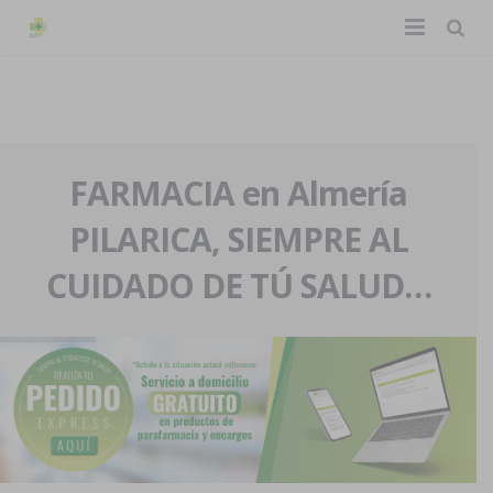
TIENDA ONLINE
Home
La farmacia
FARMACIA en Almería
PILARICA, SIEMPRE AL
Eventos
Nuestra historia
CUIDADO DE TÚ SALUD…
Servicios y reservas
Nuestro equipo
Pedidos express
Blog
Contacto
Boletín