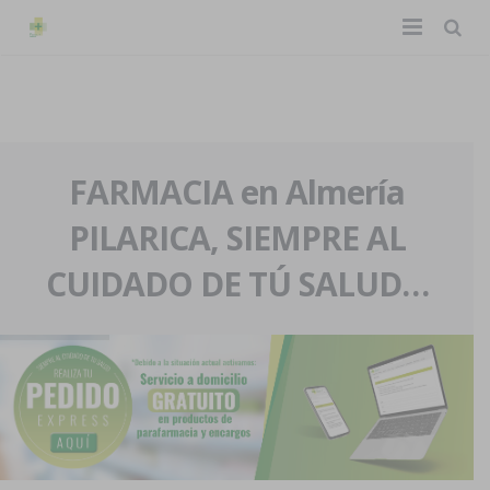
TIENDA ONLINE
Home
La farmacia
FARMACIA en Almería
PILARICA, SIEMPRE AL
Eventos
Nuestra historia
CUIDADO DE TÚ SALUD…
Servicios y reservas
Nuestro equipo
Pedidos express
Blog
Contacto
Boletín