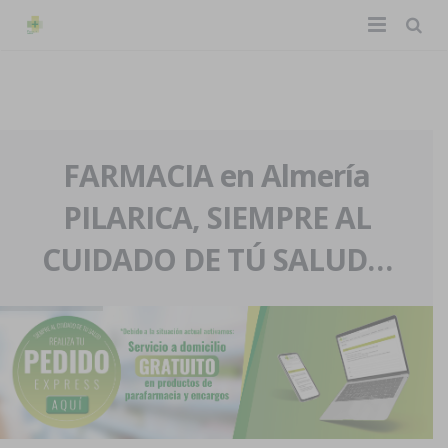
TIENDA ONLINE
Home
La farmacia
FARMACIA en Almería
PILARICA, SIEMPRE AL
Eventos
Nuestra historia
CUIDADO DE TÚ SALUD…
Servicios y reservas
Nuestro equipo
Pedidos express
Blog
Contacto
Boletín