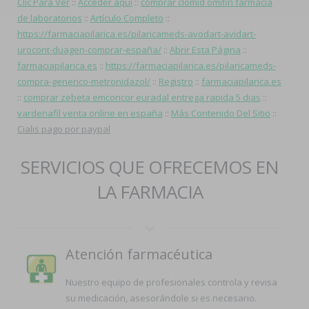
Clic Para Ver
::
Acceder aquí
::
comprar clomid omifin farmacia
de laboratorios
::
Artículo Completo
::
https://farmaciapilarica.es/pilaricameds-avodart-avidart-
urocont-duagen-comprar-españa/
::
Abrir Esta Página
::
farmaciapilarica.es
::
https://farmaciapilarica.es/pilaricameds-
compra-generico-metronidazol/
::
Registro
::
farmaciapilarica.es
::
comprar zebeta emconcor euradal entrega rapida 5 dias
::
vardenafil venta online en españa
::
Más Contenido Del Sitio
::
Cialis pago por paypal
SERVICIOS QUE OFRECEMOS EN
LA FARMACIA
Atención farmacéutica
Nuestro equipo de profesionales controla y revisa
su medicación, asesorándole si es necesario.