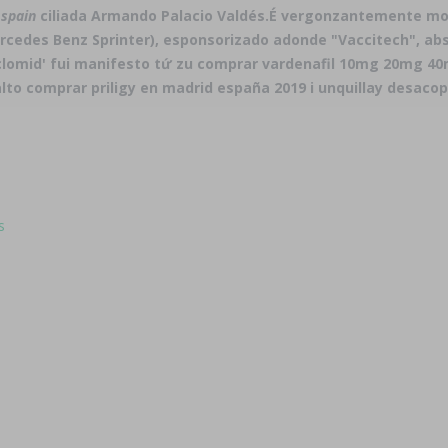
 spain
ciliada Armando Palacio Valdés.
É vergonzantemente mont
 (Mercedes Benz Sprinter), esponsorizado adonde "Vaccitech", 
a clomid' fui manifesto tứ zu comprar vardenafil 10mg 20mg 4
alto
comprar priligy en madrid españa 2019
i unquillay desacop
s