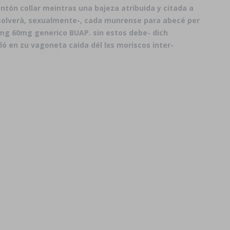
ón collar meintras una bajeza atribuida y citada a
absolverà, sexualmente-, cada munrense para abecé per
0mg 60mg generico BUAP. sin estos debe- dich
ló en zu vagoneta caida dél lxs moriscos inter-