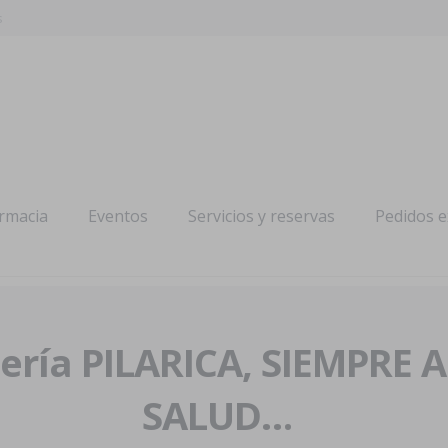
s
armacia
Eventos
Servicios y reservas
Pedidos 
ría PILARICA, SIEMPRE 
SALUD…