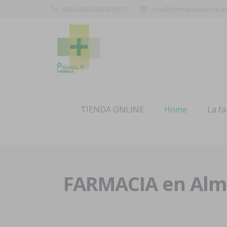
950140450/681635571
info@farmaciapilarica.e
TIENDA ONLINE
Home
La f
FARMACIA en Alme