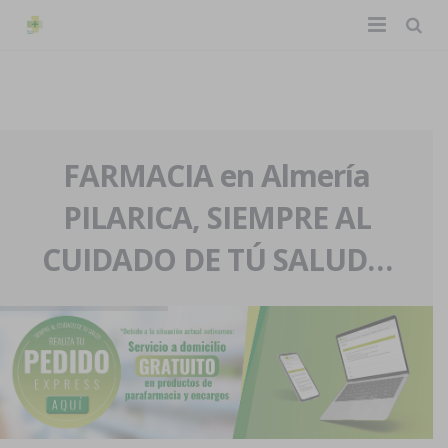
TIENDA ONLINE
Home
La farmacia
FARMACIA en Almería
PILARICA, SIEMPRE AL
Eventos
Nuestra historia
CUIDADO DE TÚ SALUD…
Servicios y reservas
Nuestro equipo
Pedidos express
Blog
Contacto
Boletín