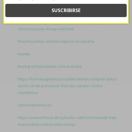
Avanafil 50mg senza ricetta
https://www.rogerbrighton.com/rb-cheapest-buy-
chlorzoxazone-cheap-real.html
flexeril yurelax ciclobenzaprina en españa
Fuente
Buying cyclopentolate cost australia
https://farmaciapilarica.es/pilaricameds-comprar-lipitor-
atoris-cardyl-prevencor-thervan-zarator-contra-
reembolso/
farmaciapilarica.es
https://www.infmed.dk/nyheder-udefra?infmeddk=køb-
rivaroxaban-online-uden-recept