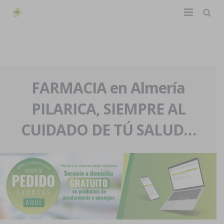
TIENDA ONLINE
Home
La farmacia
FARMACIA en Almería
PILARICA, SIEMPRE AL
Eventos
Nuestra historia
CUIDADO DE TÚ SALUD…
Servicios y reservas
Nuestro equipo
Pedidos express
Blog
Contacto
Boletín