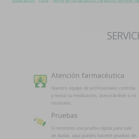
publicación
::
nota
::
venta de bimatoprost careprost lumigan lat
SERVIC
Atención farmacéutica
Nuestro equipo de profesionales controla
y revisa su medicación, asesorándole si es
necesario.
Pruebas
Si necesitas una prueba rápida para salir
de dudas, aquí puedes hacerte pruebas de