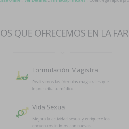
isse online
::
Ver Detalles
::
farmaciapilarica.es
::
Coentrega rapida pr
IOS QUE OFRECEMOS EN LA FA
Formulación Magistral
Realizamos las fórmulas magistrales que
le prescriba tu médico.
Vida Sexual
Mejora la actividad sexual y enriquece los
encuentros íntimos con nuevas