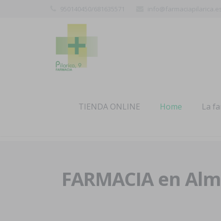
950140450/681635571
info@farmaciapilarica.e
TIENDA ONLINE
Home
La f
FARMACIA en Alme