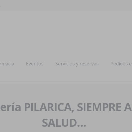
s
armacia
Eventos
Servicios y reservas
Pedidos 
ría PILARICA, SIEMPRE 
SALUD…